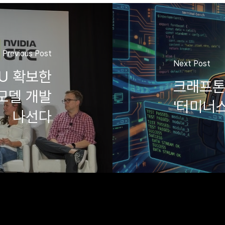
Previous Post
Next Post
PU 확보한
크래프톤,
 모델 개발
'터미너스
나선다