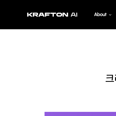
Skip
to
About
main
content
크