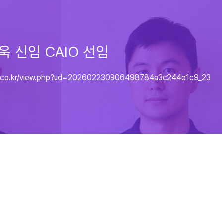
욱 신임 CAIO 선임
a.co.kr/view.php?ud=202602230906498784a3c244e1c9_23