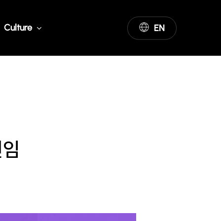
Culture
EN
선임